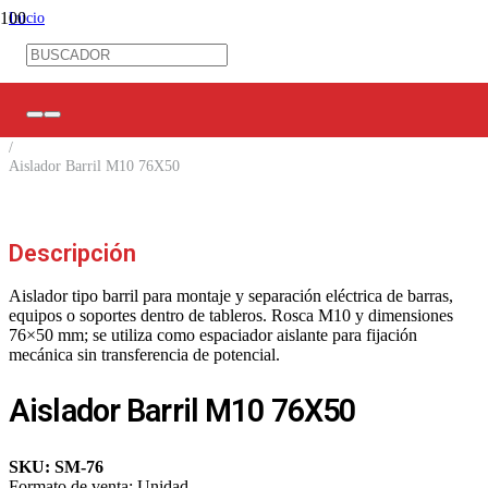
Inicio
/
Ferretería Eléctrica
/
Aisladores Eléctricos
/
Aisladores de Barril
/
Aislador Barril M10 76X50
Descripción
Aislador tipo barril para montaje y separación eléctrica de barras,
equipos o soportes dentro de tableros. Rosca M10 y dimensiones
76×50 mm; se utiliza como espaciador aislante para fijación
mecánica sin transferencia de potencial.
Aislador Barril M10 76X50
SKU:
SM-76
Formato de venta:
Unidad