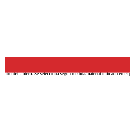
 dentro del tablero. Se selecciona según medida/material indicado en el 