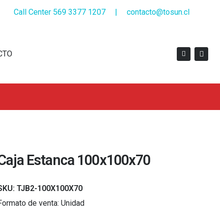
Call Center 569 3377 1207
|
contacto@tosun.cl
CTO
Caja Estanca 100x100x70
SKU:
TJB2-100X100X70
Formato de venta:
Unidad