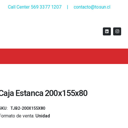
Call Center 569 3377 1207
|
contacto@tosun.cl
Caja Estanca 200x155x80
SKU:
TJB2-200X155X80
Formato de venta:
Unidad