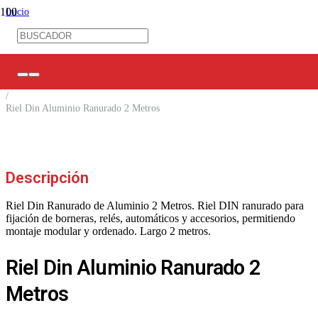
Inicio
/
Ferretería Eléctrica
/
Accesorios Ferretería
/
Riel din
/
Riel Din Aluminio Ranurado 2 Metros
Descripción
Riel Din Ranurado de Aluminio 2 Metros. Riel DIN ranurado para
fijación de borneras, relés, automáticos y accesorios, permitiendo
montaje modular y ordenado. Largo 2 metros.
Riel Din Aluminio Ranurado 2
Metros