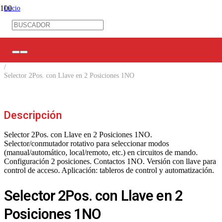
Inicio
/
Control Industrial
/
Control Eléctrico
/
Selectores
/
Selector 2Pos. con Llave en 2 Posiciones 1NO
Descripción
Selector 2Pos. con Llave en 2 Posiciones 1NO.
Selector/conmutador rotativo para seleccionar modos
(manual/automático, local/remoto, etc.) en circuitos de mando.
Configuración 2 posiciones. Contactos 1NO. Versión con llave para
control de acceso. Aplicación: tableros de control y automatización.
Selector 2Pos. con Llave en 2
Posiciones 1NO