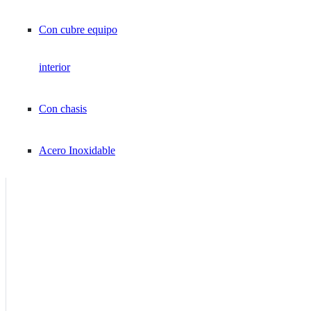
Compresión
Con cubre equipo
Horquilla
interior
Pino / Punta
Con chasis
Mangas TC / Marca Cables
Acero Inoxidable
Mangas
Termocontraíbles
Marca Cables
Argolla Cerrada