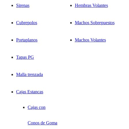
Call Center 569 3377 1207
NOSOTROS
Inicio
Sirenas
Hembras Volantes
/
Control Industrial
|
/
Bornes de conexión
Cubrepolos
Machos Sobrepuestos
/
contacto@tosun.cl
Bornes de Tierra
NOTICIAS
Portaplanos
Machos Volantes
Bornes de Tierra
Tapas PG
3
de
3
resultados
1 resultado
CONTACTO
Malla trenzada
Added to your
favorites
Cajas Estancas
Cajas con
Conos de Goma