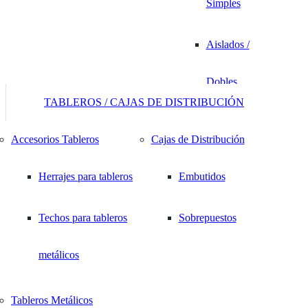
Simples
Aislados /
Dobles
TABLEROS / CAJAS DE DISTRIBUCIÓN
Desnudos
Accesorios Tableros
Cajas de Distribución
Manguitos
Herrajes para tableros
Embutidos
Machos / Hembras
Techos para tableros
Sobrepuestos
Anillos / Ojo
metálicos
Terminales de
Tableros Metálicos