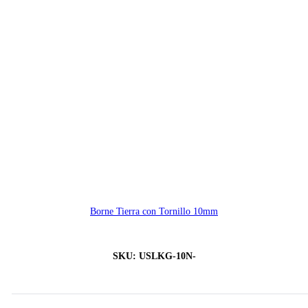
Borne Tierra con Tornillo 10mm
SKU:
USLKG-10N-