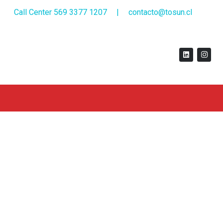
Call Center 569 3377 1207
|
contacto@tosun.cl