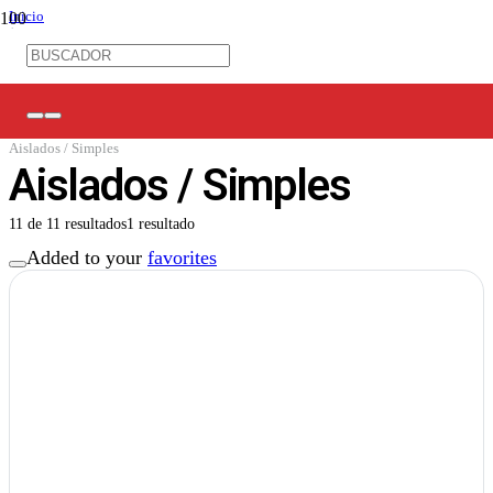
Inicio
/
Ferretería Eléctrica
/
Terminales Eléctricos
/
Ferrules
/
Aislados / Simples
Aislados / Simples
11
de
11
resultados
1 resultado
Added to your
favorites