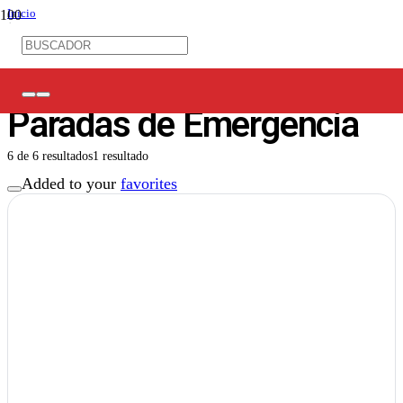
Inicio
/
Control Industrial
/
Pulsantería
/
Paradas de Emergencia
Paradas de Emergencia
6
de
6
resultados
1 resultado
Added to your
favorites