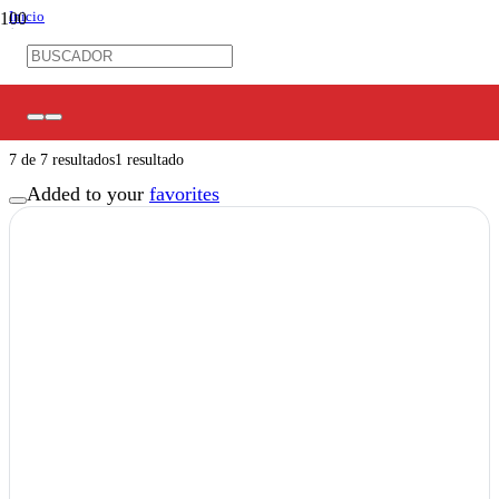
Inicio
/
Ferretería Eléctrica
/
Tensores / Conectores
Tensores / Conectores
7
de
7
resultados
1 resultado
Added to your
favorites