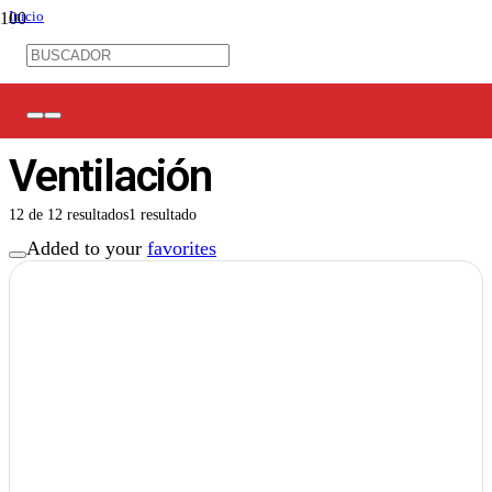
Inicio
/
Control Industrial
/
Climatización / Ventilación
Climatización /
Ventilación
12
de
12
resultados
1 resultado
Added to your
favorites