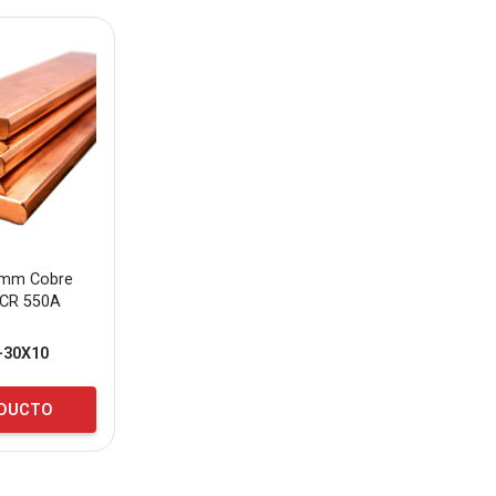
0mm Cobre
CCR 550A
-30X10
ODUCTO