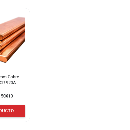
0mm Cobre
CCR 920A
-50X10
ODUCTO