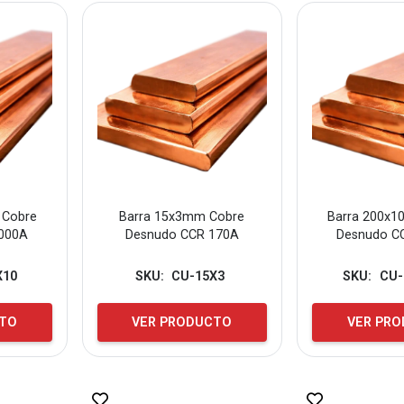
 Cobre
Barra 15x3mm Cobre
Barra 200x
000A
Desnudo CCR 170A
Desnudo C
X10
SKU:
CU-15X3
SKU:
CU-
CTO
VER PRODUCTO
VER PR