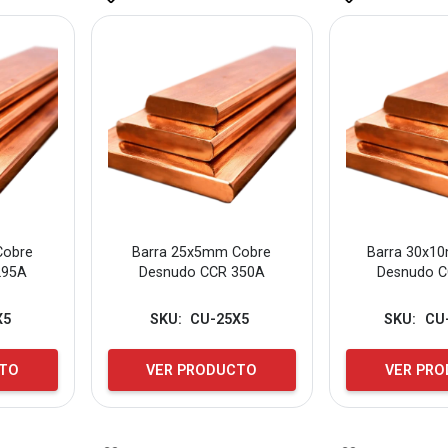
Cobre
Barra 25x5mm Cobre
Barra 30x1
295A
Desnudo CCR 350A
Desnudo 
X5
SKU:
CU-25X5
SKU:
CU
CTO
VER PRODUCTO
VER PR