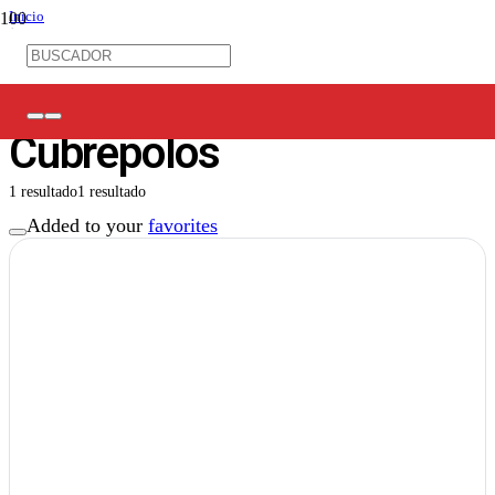
Inicio
/
Ferretería Eléctrica
/
Accesorios Ferretería
/
Cubrepolos
Cubrepolos
1 resultado
1 resultado
Added to your
favorites