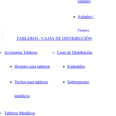
Simples
Aislados /
Dobles
TABLEROS / CAJAS DE DISTRIBUCIÓN
Desnudos
Accesorios Tableros
Cajas de Distribución
Manguitos
Herrajes para tableros
Embutidos
Machos / Hembras
Techos para tableros
Sobrepuestos
Anillos / Ojo
metálicos
Terminales de
Tableros Metálicos