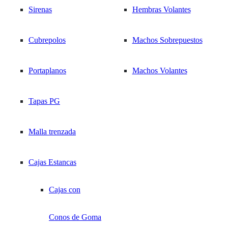
Call Center 569 3377 1207
NOSOTROS
Inicio
Sirenas
Hembras Volantes
/
Ferretería Eléctrica
|
/
Herramientas
Cubrepolos
Machos Sobrepuestos
/
contacto@tosun.cl
Instrumentos de Medición
NOTICIAS
Portaplanos
Machos Volantes
Instrumentos de M
Tapas PG
10
de
10
resultados
1 resultado
CONTACTO
Malla trenzada
Added to your
favorites
Cajas Estancas
Cajas con
Conos de Goma