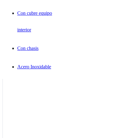
Compresión
Con cubre equipo
Horquilla
interior
Pino / Punta
Con chasis
Mangas TC / Marca Cables
Acero Inoxidable
Mangas
Termocontraíbles
Marca Cables
Argolla Cerrada