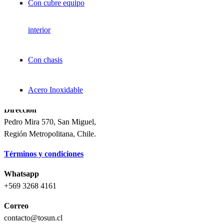
Medición
Con cubre equipo
Control Industrial
interior
Pelacables
Ferretería Eléctrica
Tableros / Cajas de distribución
Con chasis
Aprieta Conectores
Horario Atención
Lunes a Jueves: 8:20 – 16:50
Modulares
Viernes: 8:20 a 16:40
Acero Inoxidable
Dirección
Aprieta Ferrules
Pedro Mira 570, San Miguel,
Región Metropolitana, Chile.
Aprieta Terminales
Términos y condiciones
Whatsapp
Set de herramientas
+569 3268 4161
Correo
Tensores / Conectores
Terminales Eléctricos
contacto@tosun.cl