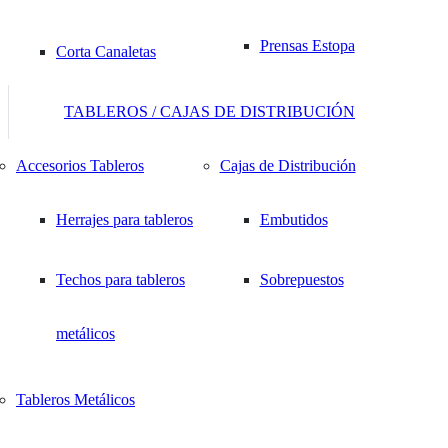
Prensas Estopa
Corta Canaletas
Ranuradas
Amarra Cables
TABLEROS / CAJAS DE DISTRIBUCIÓN
Herramientas
Bases para amarra
Accesorios Tableros
Cajas de Distribución
hidráulicas
cables
Herrajes para tableros
Embutidos
Línea Solar
Espirales para Cables
Techos para tableros
Sobrepuestos
metálicos
Máquinas
Instrumentos de
Tableros Metálicos
VER PRODUCTO
Filtro