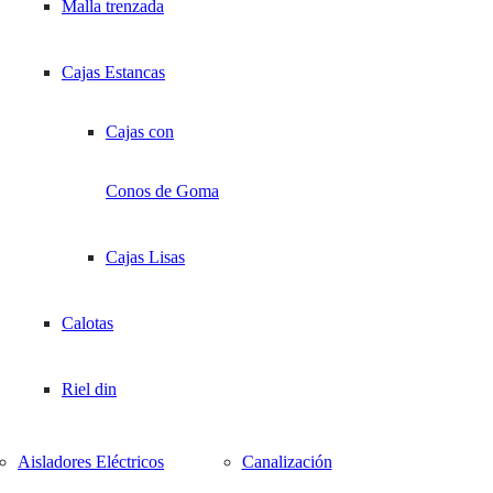
Malla trenzada
Bipolares
Cajas Estancas
Repartidores
Cajas con
Tetrapolares
Conos de Goma
Cajas Lisas
Calotas
Riel din
Aisladores Eléctricos
Canalización