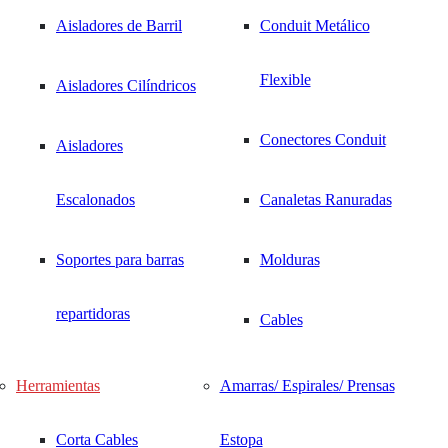
Aisladores de Barril
Conduit Metálico
Flexible
Aisladores Cilíndricos
Conectores Conduit
Aisladores
Escalonados
Canaletas Ranuradas
Soportes para barras
Molduras
repartidoras
Cables
Herramientas
Amarras/ Espirales/ Prensas
Corta Cables
Estopa