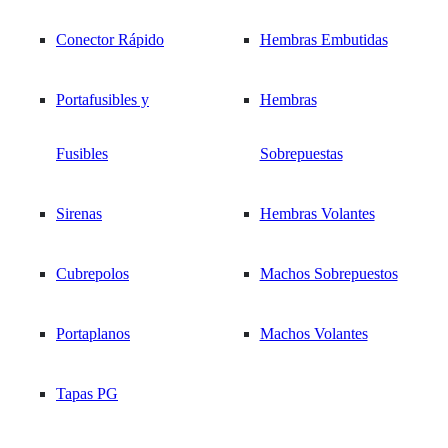
Call Center 569 3377 1207
NOSOTROS
Inicio
/
Barras unipolares
Conector Rápido
Hembras Embutidas
Termostatos
Ferretería Eléctrica
|
/
Herramientas
aisladas
/
Portafusibles y
Hembras
contacto@tosun.cl
Aprieta Conectores Modulares
NOTICIAS
Barras de Cobre /
Fusibles
Sobrepuestas
Aprieta Conectore
Pletinas
Sirenas
Hembras Volantes
1 resultado
1 resultado
CONTACTO
Regletas
Added to your
favorites
Cubrepolos
Machos Sobrepuestos
Repartidores
Portaplanos
Machos Volantes
Unipolares
Tapas PG
Repartidores