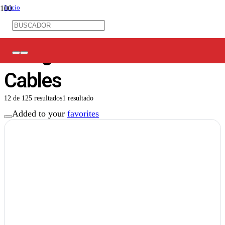
Inicio
/
Ferretería Eléctrica
/
Mangas TC / Marca Cables
Mangas TC / Marca
Cables
12
de
125
resultados
1 resultado
Added to your
favorites