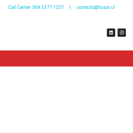
Call Center 569 3377 1207
|
contacto@tosun.cl