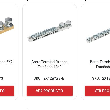
once 6X2
Barra Terminal Bronce
Barra Termi
Estañada 12×2
Estañad
YS
SKU:
2X12WAYS-E
SKU:
2X1
CTO
VER PRODUCTO
VER PR