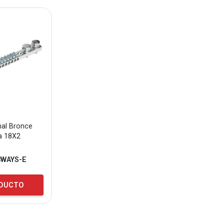
nal Bronce
a 18X2
8WAYS-E
ODUCTO