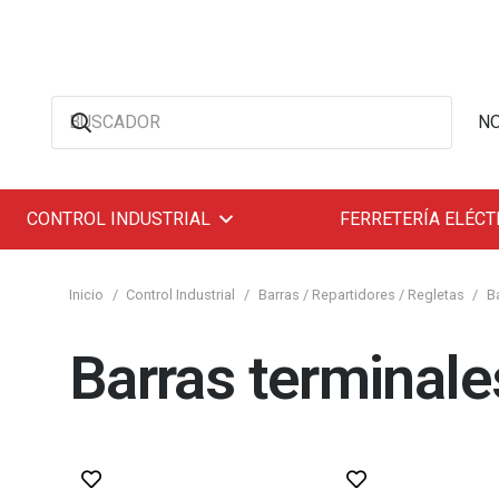
N
CONTROL INDUSTRIAL
FERRETERÍA ELÉCT
Inicio
/
Control Industrial
/
Barras / Repartidores / Regletas
/
B
Barras terminale