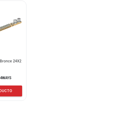
 Bronce 24X2
24WAYS
ODUCTO