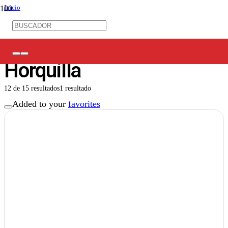
Inicio
/
Ferretería Eléctrica
/
Terminales Eléctricos
/
Horquilla
Horquilla
12
de
15
resultados
1 resultado
Added to your
favorites