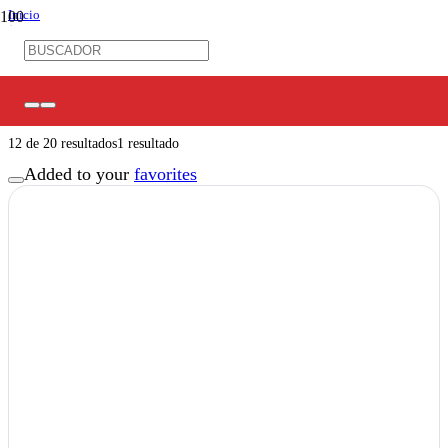
Inicio
/
Ferretería Eléctrica
/
Aisladores Eléctricos
Aisladores Eléctricos
12
de
20
resultados
1 resultado
Added to your
favorites