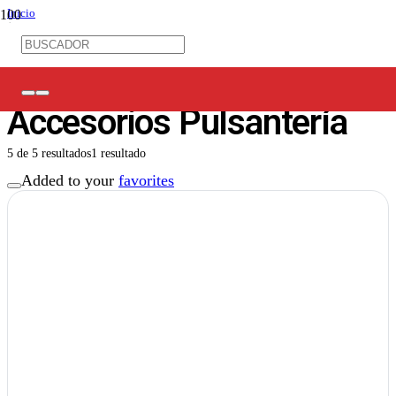
Inicio
/
Control Industrial
/
Pulsantería
/
Accesorios Pulsantería
Accesorios Pulsantería
5
de
5
resultados
1 resultado
Added to your
favorites