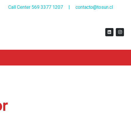
Call Center 569 3377 1207
|
contacto@tosun.cl
or