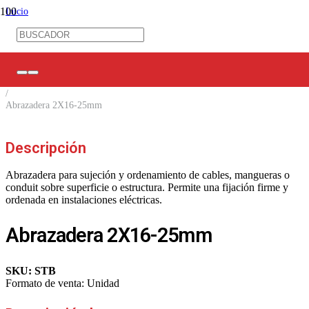
Inicio
/
Ferretería Eléctrica
/
Tensores / Conectores
/
Tensores de acometida
/
Abrazadera 2X16-25mm
Descripción
Abrazadera para sujeción y ordenamiento de cables, mangueras o
conduit sobre superficie o estructura. Permite una fijación firme y
ordenada en instalaciones eléctricas.
Abrazadera 2X16-25mm
SKU:
STB
Formato de venta:
Unidad