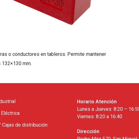
rras o conductores en tableros. Permite mantener
nes 132×130 mm.
dustrial
Horario Atención
Lunes a Jueves: 8:20 – 16:5
 Eléctrica
Viernes: 8:20 a 16:40
/ Cajas de distribución
Dirección
Pedro Mira 570, San Miguel,