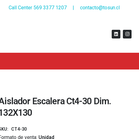
Call Center 569 3377 1207
|
contacto@tosun.cl
Aislador Escalera Ct4-30 Dim.
132X130
SKU:
CT4-30
Formato de venta:
Unidad