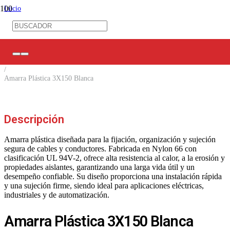
Inicio
/
Ferretería Eléctrica
/
Amarras/ Espirales/ Prensas Estopa
/
Amarra Cables
/
Amarra Plástica 3X150 Blanca
Descripción
Amarra plástica diseñada para la fijación, organización y sujeción
segura de cables y conductores. Fabricada en Nylon 66 con
clasificación UL 94V-2, ofrece alta resistencia al calor, a la erosión y
propiedades aislantes, garantizando una larga vida útil y un
desempeño confiable. Su diseño proporciona una instalación rápida
y una sujeción firme, siendo ideal para aplicaciones eléctricas,
industriales y de automatización.
Amarra Plástica 3X150 Blanca