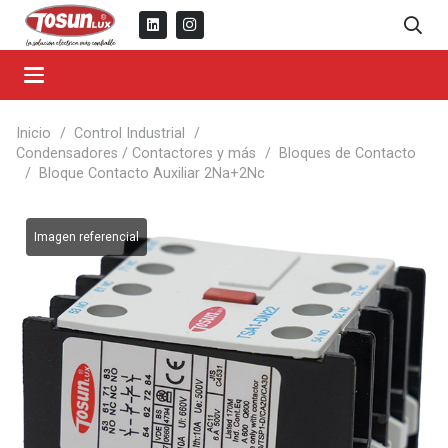
Inicio
/
Control Industrial
/
Condensadores / Contactores y más
/
Bloques de Contacto
/
Bloque Contacto Auxiliar 2Na+2Nc