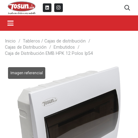
Inicio
/
Tableros / Cajas de distribución
/
Cajas de Distribución
/
Embutidos
/
Caja de Distribución EMB HPK 12 Polos Ip54