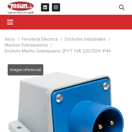
Inicio
/
Ferretería Eléctrica
/
Enchufes Industriales
/
Machos Sobrepuestos
/
Enchufe Macho Sobrepuesto 2P+T 16A 220/250V IP44