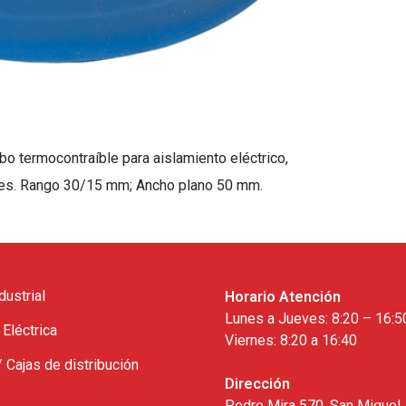
termocontraíble para aislamiento eléctrico,
les. Rango 30/15 mm; Ancho plano 50 mm.
dustrial
Horario Atención
Lunes a Jueves: 8:20 – 16:5
 Eléctrica
Viernes: 8:20 a 16:40
/ Cajas de distribución
Dirección
Pedro Mira 570, San Miguel,