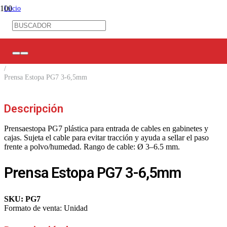
Inicio
/
Ferretería Eléctrica
/
Amarras/ Espirales/ Prensas Estopa
/
Prensas Estopa
/
Prensa Estopa PG7 3-6,5mm
Descripción
Prensaestopa PG7 plástica para entrada de cables en gabinetes y
cajas. Sujeta el cable para evitar tracción y ayuda a sellar el paso
frente a polvo/humedad. Rango de cable: Ø 3–6.5 mm.
Prensa Estopa PG7 3-6,5mm
SKU:
PG7
Formato de venta:
Unidad