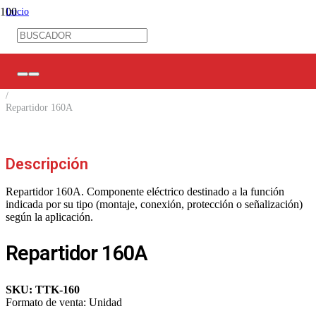
Inicio
/
Control Industrial
/
Barras / Repartidores / Regletas
/
Repartidores Unipolares
/
Repartidor 160A
Descripción
Repartidor 160A. Componente eléctrico destinado a la función
indicada por su tipo (montaje, conexión, protección o señalización)
según la aplicación.
Repartidor 160A
SKU:
TTK-160
Formato de venta:
Unidad