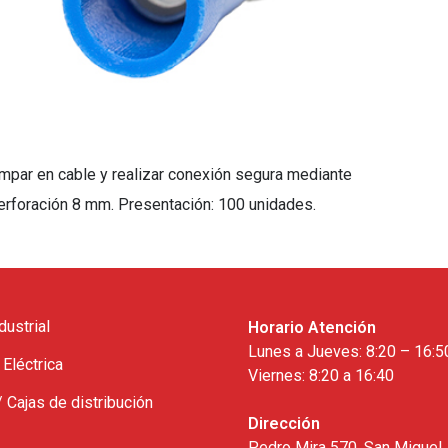
rimpar en cable y realizar conexión segura mediante
 Perforación 8 mm. Presentación: 100 unidades.
dustrial
Horario Atención
Lunes a Jueves: 8:20 – 16:5
 Eléctrica
Viernes: 8:20 a 16:40
/ Cajas de distribución
Dirección
Pedro Mira 570, San Miguel,