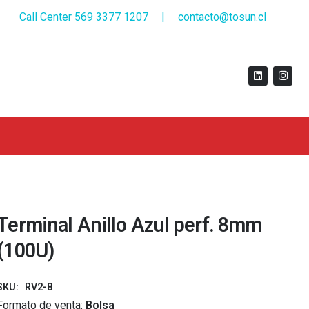
Call Center 569 3377 1207
|
contacto@tosun.cl
Terminal Anillo Azul perf. 8mm
(100U)
SKU:
RV2-8
Formato de venta:
Bolsa