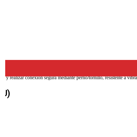
e y realizar conexión segura mediante perno/tornillo, resistente a vib
0U)