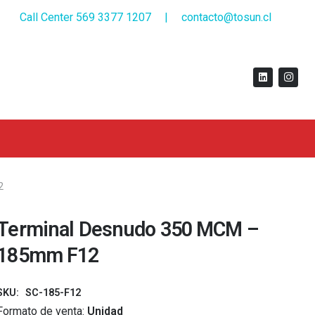
Call Center 569 3377 1207
|
contacto@tosun.cl
2
Terminal Desnudo 350 MCM –
185mm F12
SKU:
SC-185-F12
Formato de venta:
Unidad