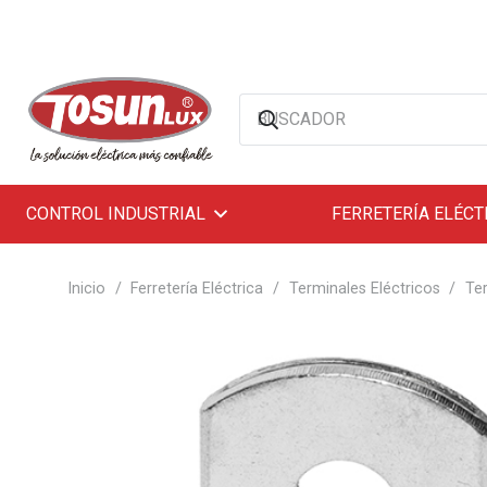
CONTROL INDUSTRIAL
FERRETERÍA ELÉCT
Inicio
/
Ferretería Eléctrica
/
Terminales Eléctricos
/
Te