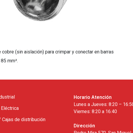
bre (sin aislación) para crimpar y conectar en barras
 185 mm².
dustrial
Horario Atención
Lunes a Jueves: 8:20 – 16:5
 Eléctrica
Viernes: 8:20 a 16:40
/ Cajas de distribución
Dirección
Pedro Mira 570, San Miguel,