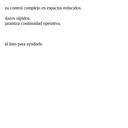
l para control complejo en espacios reducidos.
eemplazos rápidos.
 y garantiza continuidad operativa.
está listo para ayudarle.