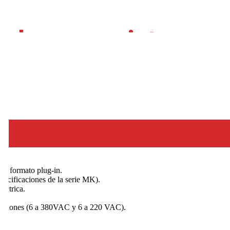
ad en sus sistemas 
 MK3PN-I y MK3P-I
 para que sus tableros eléctricos y sistemas de automatización operen
a aplicaciones donde la precisión, la durabilidad y la continuidad op
 de formato plug-in.
pecificaciones de la serie MK).
éctrica.
talaciones (6 a 380VAC y 6 a 220 VAC).