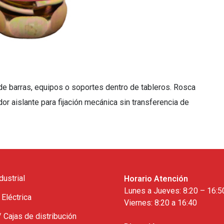
a de barras, equipos o soportes dentro de tableros. Rosca
 aislante para fijación mecánica sin transferencia de
dustrial
Horario Atención
Lunes a Jueves: 8:20 – 16:5
 Eléctrica
Viernes: 8:20 a 16:40
/ Cajas de distribución