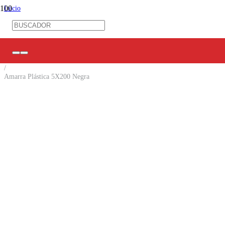
Inicio
/
Ferretería Eléctrica
/
Amarras/ Espirales/ Prensas Estopa
/
Amarra Cables
/
Amarra Plástica 5X200 Negra