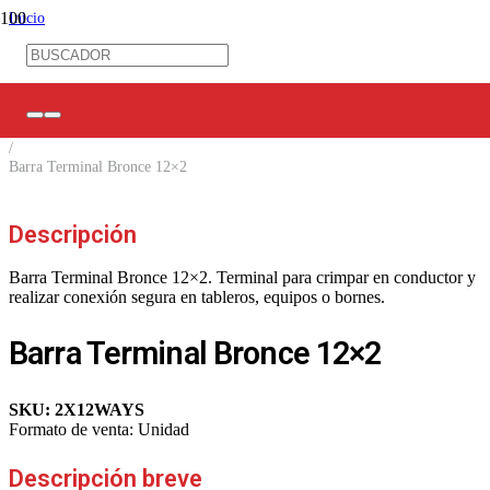
Inicio
/
Control Industrial
/
Barras / Repartidores / Regletas
/
Barras terminales 2 vías
/
Barra Terminal Bronce 12×2
Descripción
Barra Terminal Bronce 12×2. Terminal para crimpar en conductor y
realizar conexión segura en tableros, equipos o bornes.
Barra Terminal Bronce 12×2
SKU:
2X12WAYS
Formato de venta:
Unidad
Descripción breve