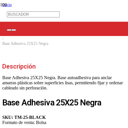
Inicio
/
Ferretería Eléctrica
/
Amarras/ Espirales/ Prensas Estopa
/
Bases para amarra cables
/
Base Adhesiva 25X25 Negra
Descripción
Base Adhesiva 25X25 Negra. Base autoadhesiva para anclar
amarras plásticas sobre superficies lisas, permitiendo fijar y ordenar
cableado sin perforación.
Base Adhesiva 25X25 Negra
SKU:
TM-25-BLACK
Formato de venta:
Bolsa