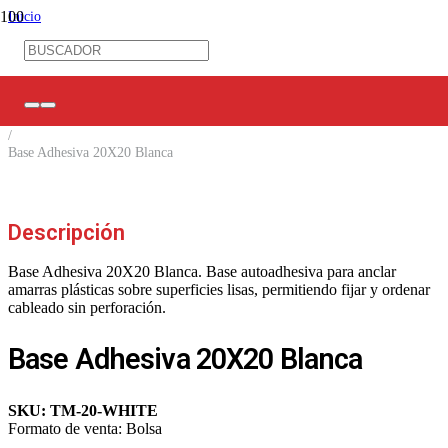
Inicio
/
Ferretería Eléctrica
/
Amarras/ Espirales/ Prensas Estopa
/
Bases para amarra cables
/
Base Adhesiva 20X20 Blanca
Descripción
Base Adhesiva 20X20 Blanca. Base autoadhesiva para anclar
amarras plásticas sobre superficies lisas, permitiendo fijar y ordenar
cableado sin perforación.
Base Adhesiva 20X20 Blanca
SKU:
TM-20-WHITE
Formato de venta:
Bolsa