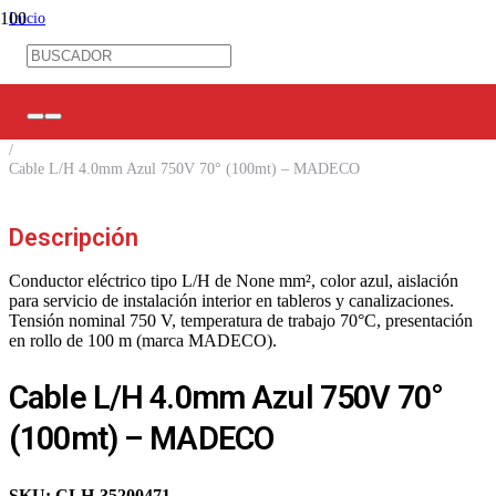
Inicio
/
Ferretería Eléctrica
/
Canalización
/
Cables
/
Cable L/H 4.0mm Azul 750V 70° (100mt) – MADECO
Descripción
Conductor eléctrico tipo L/H de None mm², color azul, aislación
para servicio de instalación interior en tableros y canalizaciones.
Tensión nominal 750 V, temperatura de trabajo 70°C, presentación
en rollo de 100 m (marca MADECO).
Cable L/H 4.0mm Azul 750V 70°
(100mt) – MADECO
SKU:
CLH-35200471