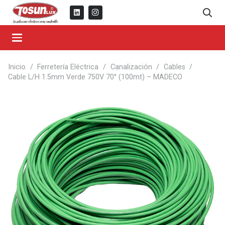
Inicio
/
Ferretería Eléctrica
/
Canalización
/
Cables
/
Cable L/H 1.5mm Verde 750V 70° (100mt) – MADECO