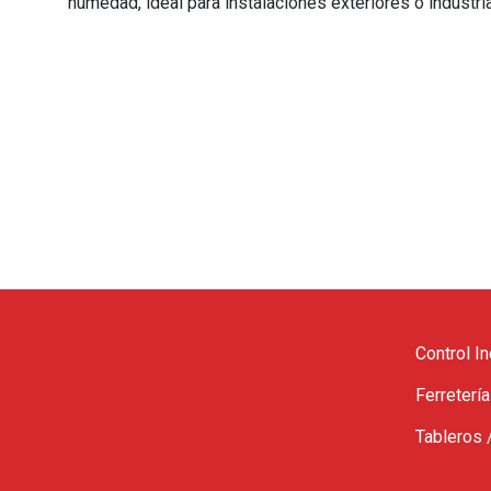
humedad, ideal para instalaciones exteriores o industri
Control In
Ferretería
Tableros 