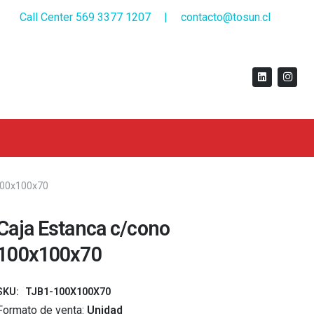
Call Center 569 3377 1207
|
contacto@tosun.cl
100x100x70
Caja Estanca c/cono
100x100x70
SKU:
TJB1-100X100X70
Formato de venta:
Unidad