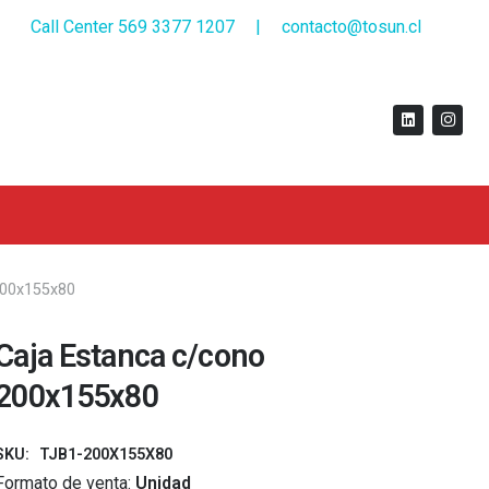
Call Center 569 3377 1207
|
contacto@tosun.cl
200x155x80
Caja Estanca c/cono
200x155x80
SKU:
TJB1-200X155X80
Formato de venta:
Unidad