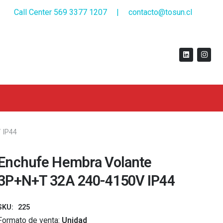
Call Center 569 3377 1207
|
contacto@tosun.cl
 IP44
Enchufe Hembra Volante
3P+N+T 32A 240-4150V IP44
SKU:
225
Formato de venta:
Unidad