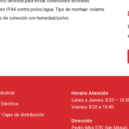
los definida para evitar conexiones erróneas.
ón IP44 contra polvo/agua. Tipo de montaje: volante.
tos de conexión con humedad/polvo.
dustrial
Horario Atención
Lunes a Jueves: 8:20 – 16:5
 Eléctrica
Viernes: 8:20 a 16:40
/ Cajas de distribución
Dirección
Pedro Mira 570, San Miguel,