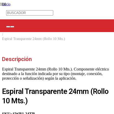
Inicio
/
Ferretería Eléctrica
/
Amarras/ Espirales/ Prensas Estopa
/
Espirales para Cables
/
Espiral Transparente 24mm (Rollo 10 Mts.)
Descripción
Espiral Transparente 24mm (Rollo 10 Mts.). Componente eléctrico
destinado a la función indicada por su tipo (montaje, conexión,
protección o señalización) según la aplicación.
Espiral Transparente 24mm (Rollo
10 Mts.)
SKU:
SWB1-24TR