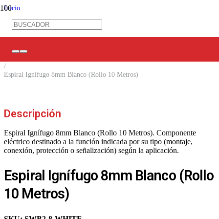
Inicio
/
Ferretería Eléctrica
/
Amarras/ Espirales/ Prensas Estopa
/
Espirales para Cables
/
Espiral Ignífugo 8mm Blanco (Rollo 10 Metros)
Descripción
Espiral Ignífugo 8mm Blanco (Rollo 10 Metros). Componente
eléctrico destinado a la función indicada por su tipo (montaje,
conexión, protección o señalización) según la aplicación.
Espiral Ignífugo 8mm Blanco (Rollo
10 Metros)
SKU:
SWB2-8-WHITE