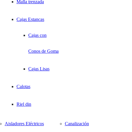
Barras unipolares
Malla trenzada
Termostatos
aisladas
Cajas Estancas
Barras de Cobre /
Cajas con
Pletinas
Conos de Goma
Regletas
Cajas Lisas
Repartidores
Calotas
Unipolares
Descripción
Riel din
Manga Termoc. Rango 12/6mm (20mm plano) Azul. Tubo termocontraíb
Repartidores
Aisladores Eléctricos
Canalización
Manga Termoc. Rango 12/6mm (20