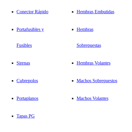
Call Center 569 3377 1207
NOSOTROS
Inicio
/
Conector Rápido
Hembras Embutidas
Contactores
Ferretería Eléctrica
|
/
Mangas TC / Marca Cables
Portafusibles y
Hembras
contacto@tosun.cl
/
Equipos para
Mangas Termocontraíbles
/
NOTICIAS
Manga Termoc. Rango 12/6mm (20mm plano) Azul
Fusibles
Sobrepuestas
Medición
Sirenas
Hembras Volantes
Climatización / Ventilación
Barras / Repartidores /
CONTACTO
Cubrepolos
Machos Sobrepuestos
Calefactores
Regletas
Portaplanos
Machos Volantes
Barras terminales 2
Celosías
vías
Tapas PG
Kits de Ventilación