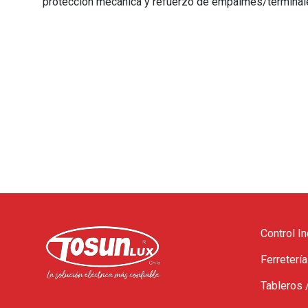
protección mecánica y refuerzo de empalmes/terminal
Control In
Ferretería
Tableros 