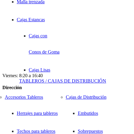
Descripción breve
Malla trenzada
Medición
Marcador para identificación de cables.
Cajas Estancas
SOLICITAR COTIZACIÓN
Climatización / Ventilación
Barras / Repartidores /
Cajas con
Control Industrial
Ferretería Eléctrica
Calefactores
Regletas
Tableros / Cajas de distribución
Conos de Goma
Horario Atención
Barras terminales 2
Celosías
Lunes a Jueves: 8:20 – 16:50
Cajas Lisas
Viernes: 8:20 a 16:40
vías
TABLEROS / CAJAS DE DISTRIBUCIÓN
Kits de Ventilación
Dirección
Calotas
Pedro Mira 570, San Miguel,
Barras unipolares
Accesorios Tableros
Cajas de Distribución
Termostatos
Región Metropolitana, Chile.
Riel din
aisladas
Herrajes para tableros
Embutidos
Términos y condiciones
Aisladores Eléctricos
Canalización
Whatsapp
Barras de Cobre /
Techos para tableros
Sobrepuestos
+569 3268 4161